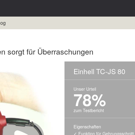
log
en sorgt für Überraschungen
Einhell TC-JS 80
Unser Urteil
78%
zum Testbericht
Eigenschaften
Funktion für Gehrungsschnitt