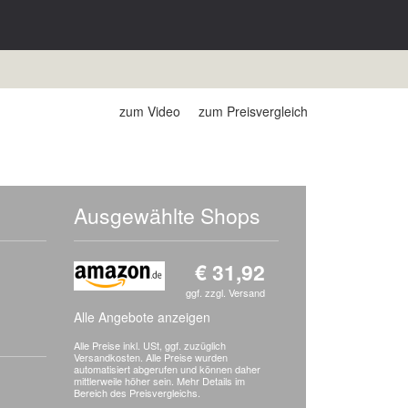
zum Video
zum Preisvergleich
Ausgewählte Shops
€ 31,92
ggf. zzgl. Versand
Alle Angebote anzeigen
Alle Preise inkl. USt, ggf. zuzüglich
Versandkosten. Alle Preise wurden
automatisiert abgerufen und können daher
mittlerweile höher sein.
Mehr Details im
Bereich des Preisvergleichs.