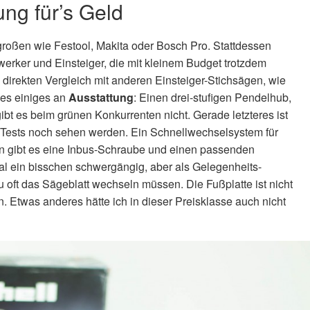
ung für’s Geld
 großen wie Festool, Makita oder Bosch Pro. Stattdessen
werker und Einsteiger, die mit kleinem Budget trotzdem
 direkten Vergleich mit anderen Einsteiger-Stichsägen, wie
 es einiges an
Ausstattung
: Einen drei-stufigen Pendelhub,
bt es beim grünen Konkurrenten nicht. Gerade letzteres ist
es Tests noch sehen werden. Ein Schnellwechselsystem für
sen gibt es eine Inbus-Schraube und einen passenden
l ein bisschen schwergängig, aber als Gelegenheits-
u oft das Sägeblatt wechseln müssen. Die Fußplatte ist nicht
 Etwas anderes hätte ich in dieser Preisklasse auch nicht