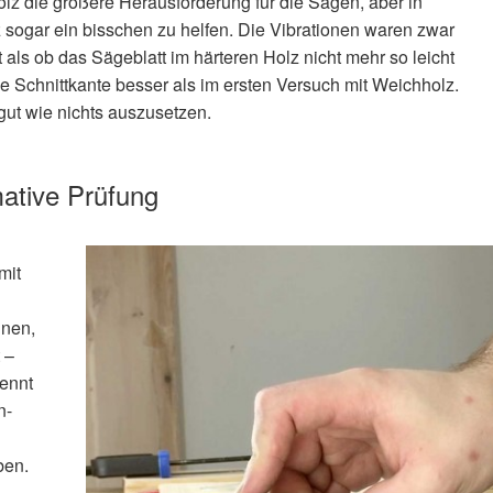
holz die größere Herausforderung für die Sägen, aber in
z sogar ein bisschen zu helfen. Die Vibrationen waren zwar
als ob das Sägeblatt im härteren Holz nicht mehr so leicht
 Schnittkante besser als im ersten Versuch mit Weichholz.
gut wie nichts auszusetzen.
mative Prüfung
mit
inen,
 –
ennt
n-
ben.