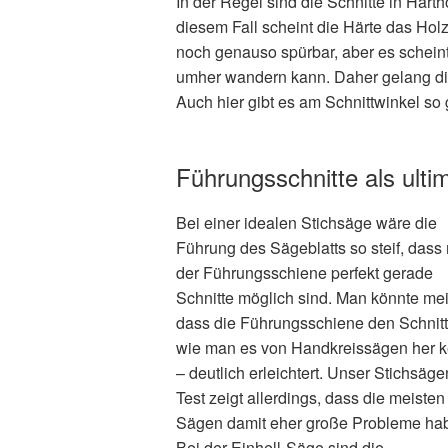
In der Regel sind die Schnitte in Hart
diesem Fall scheint die Härte das Hol
noch genauso spürbar, aber es scheint 
umher wandern kann. Daher gelang die
Auch hier gibt es am Schnittwinkel so 
Führungsschnitte als ulti
Bei einer idealen Stichsäge wäre die
Führung des Sägeblatts so steif, dass 
der Führungsschiene perfekt gerade
Schnitte möglich sind. Man könnte me
dass die Führungsschiene den Schnitt
wie man es von Handkreissägen her k
– deutlich erleichtert. Unser Stichsäge
Test zeigt allerdings, dass die meisten
Sägen damit eher große Probleme ha
Bei der Einhell-Säge sind die