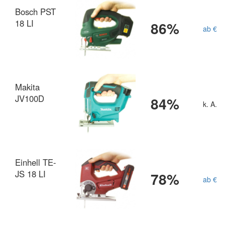
Bosch PST
18 LI
86%
ab € 7
Makita
JV100D
84%
k. A.
Einhell TE-
JS 18 LI
78%
ab € 5