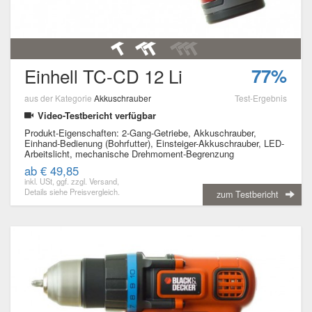
Einhell TC-CD 12 Li
77%
aus der Kategorie
Akkuschrauber
Test-Ergebnis
Video-Testbericht verfügbar
Produkt-Eigenschaften: 2-Gang-Getriebe, Akkuschrauber,
Einhand-Bedienung (Bohrfutter), Einsteiger-Akkuschrauber, LED-
Arbeitslicht, mechanische Drehmoment-Begrenzung
ab € 49,85
inkl. USt, ggf. zzgl. Versand,
Details siehe Preisvergleich.
zum Testbericht